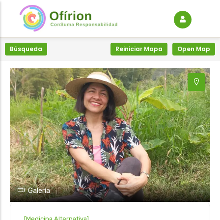
+
−
Búsqueda
Reiniciar Mapa
Open Map
Galería
[
Medicina Alternativa
]