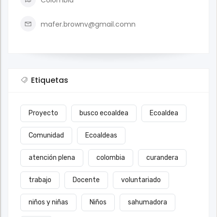
Colombia
mafer.brownv@gmail.comn
Etiquetas
Proyecto
busco ecoaldea
Ecoaldea
Comunidad
Ecoaldeas
atención plena
colombia
curandera
trabajo
Docente
voluntariado
niños y niñas
Niños
sahumadora