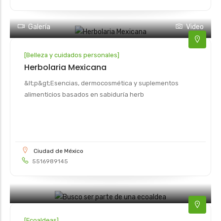
Galería
Video
[
Belleza y cuidados personales
]
Herbolaria Mexicana
&lt;p&gt;Esencias, dermocosmética y suplementos
alimenticios basados en sabiduría herb
Ciudad de México
5516989145
[
Ecoaldeas
]