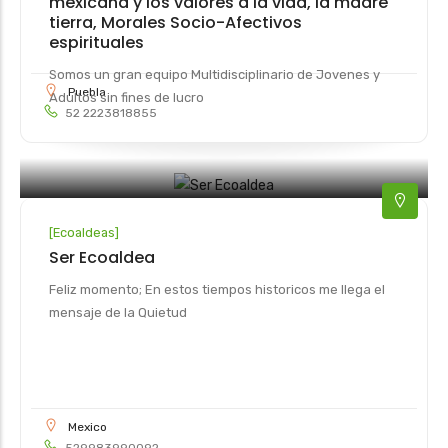
mexicana y los valores a la vida, la madre
tierra, Morales Socio-Afectivos
espirituales
Somos un gran equipo Multidisciplinario de Jovenes y
Puebla
Adultos sin fines de lucro
52 2223818855
[
Ecoaldeas
]
Ser Ecoaldea
Feliz momento; En estos tiempos historicos me llega el
mensaje de la Quietud
Mexico