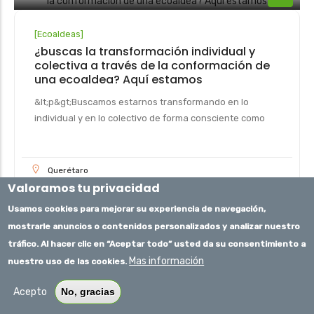
[
Ecoaldeas
]
¿buscas la transformación individual y
colectiva a través de la conformación de
una ecoaldea? Aquí estamos
&lt;p&gt;Buscamos estarnos transformando en lo
individual y en lo colectivo de forma consciente como
Querétaro
Valoramos tu privacidad
Usamos cookies para mejorar su experiencia de navegación,
mostrarle anuncios o contenidos personalizados y analizar nuestro
tráfico. Al hacer clic en “Aceptar todo” usted da su consentimiento a
[
Ecoaldeas
]
Mas información
nuestro uso de las cookies.
En busca de ecoaldeanos sustentables en
Amealco, Querétaro, México
Acepto
No, gracias
Leaflet
&lt;p&gt;Estimados compañeros visionarios:&lt;/p&gt;