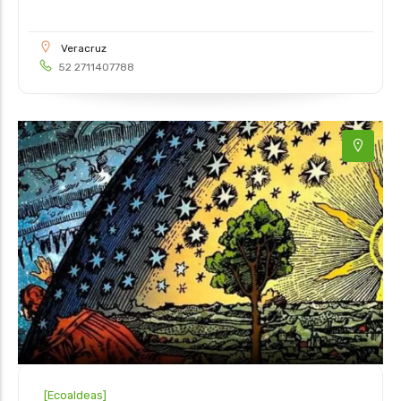
Veracruz
52 2711407788
[
Ecoaldeas
]