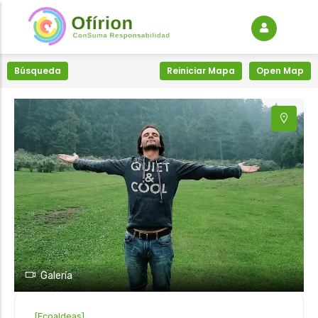
+
−
Búsqueda
Reiniciar Mapa
Open Map
Galería
[
Ecoaldeas
]