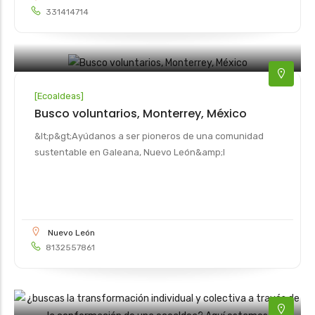
331414714
[
Ecoaldeas
]
Busco voluntarios, Monterrey, México
&lt;p&gt;Ayúdanos a ser pioneros de una comunidad
sustentable en Galeana, Nuevo León&amp;l
Nuevo León
8132557861